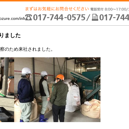
ozure.com/informations/青森昭和電線㈱様の視察がありました/）
りました
視察のため来社されました。