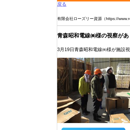
戻る
有限会社ローズリー資源（https://www.r
青森昭和電線㈱様の視察があ
3月19日青森昭和電線㈱様が施設