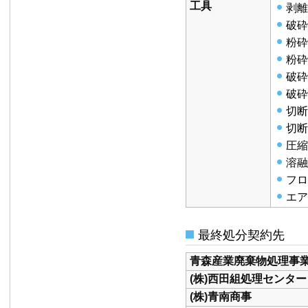
工具
剥離
破砕
粉砕
粉砕
破砕
破砕
切断
切断
圧縮
溶融
フロ
エア
最終処分契約先
青森産業廃棄物処理事
(株)西田組処理センター
(株)青南商事